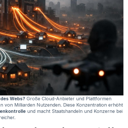
g des Webs?
Große Cloud-Anbieter und Plattformen
ten von Milliarden Nutzenden. Diese Konzentration erhöht
enkontrolle
und macht Staatshandeln und Konzerne bei
eicher.