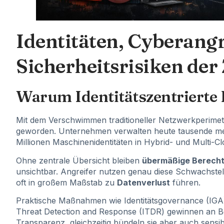
Identitäten, Cyberangr
Sicherheitsrisiken der
Warum Identitätszentrierte
Mit dem Verschwimmen traditioneller Netzwerkperimete
geworden. Unternehmen verwalten heute tausende me
Millionen Maschinenidentitäten in Hybrid- und Multi-C
Ohne zentrale Übersicht bleiben
übermäßige Berech
unsichtbar. Angreifer nutzen genau diese Schwachstel
oft in großem Maßstab zu
Datenverlust
führen.
Praktische Maßnahmen wie Identitätsgovernance (IGA), 
Threat Detection and Response (ITDR) gewinnen an Be
Transparenz, gleichzeitig bündeln sie aber auch sensib